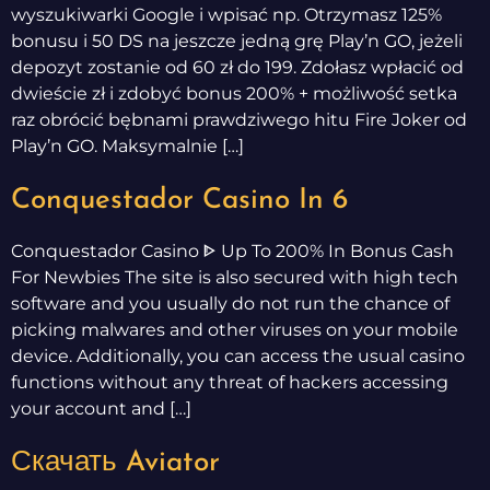
wyszukiwarki Google i wpisać np. Otrzymasz 125%
bonusu i 50 DS na jeszcze jedną grę Play’n GO, jeżeli
depozyt zostanie od 60 zł do 199. Zdołasz wpłacić od
dwieście zł i zdobyć bonus 200% + możliwość setka
raz obrócić bębnami prawdziwego hitu Fire Joker od
Play’n GO. Maksymalnie […]
Conquestador Casino In 6
Conquestador Casino ᐈ Up To 200% In Bonus Cash
For Newbies The site is also secured with high tech
software and you usually do not run the chance of
picking malwares and other viruses on your mobile
device. Additionally, you can access the usual casino
functions without any threat of hackers accessing
your account and […]
Скачать Aviator