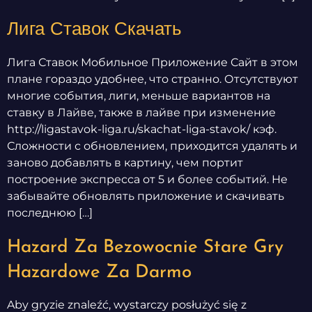
Лига Ставок Скачать
Лига Ставок Мобильное Приложение Сайт в этом
плане гораздо удобнее, что странно. Отсутствуют
многие события, лиги, меньше вариантов на
ставку в Лайве, также в лайве при изменение
http://ligastavok-liga.ru/skachat-liga-stavok/ кэф.
Сложности с обновлением, приходится удалять и
заново добавлять в картину, чем портит
построение экспресса от 5 и более событий. Не
забывайте обновлять приложение и скачивать
последнюю […]
Hazard Za Bezowocnie Stare Gry
Hazardowe Za Darmo
Aby gryzie znaleźć, wystarczy posłużyć się z